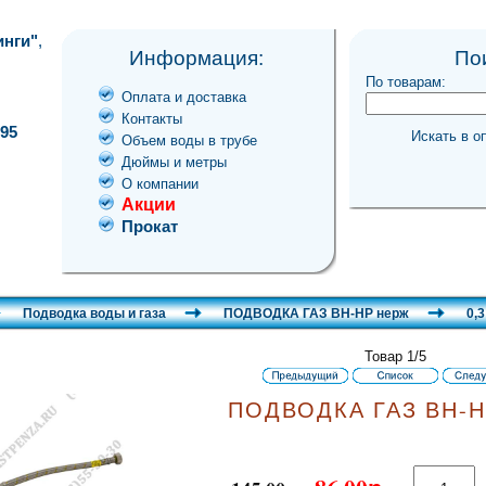
инги"
,
Информация:
По
По товарам:
Оплата и доставка
Контакты
-95
Искать в о
Объем воды в трубе
Дюймы и метры
О компании
Акции
Прокат
Подводка воды и газа
ПОДВОДКА ГАЗ ВН-НР нерж
0,3
Товар 1/5
ПОДВОДКА ГАЗ ВН-НР