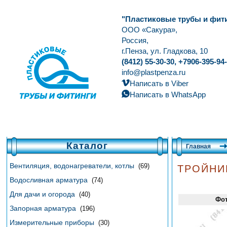
"Пластиковые трубы и фит
ООО «Сакура»,
Россия,
г.Пенза, ул. Гладкова, 10
(8412) 55-30-30, +7906-395-94
info@plastpenza.ru
Написать в Viber
Написать в WhatsApp
Каталог
Главная
ТРОЙНИ
Вентиляция, водонагреватели, котлы
(69)
Водосливная арматура
(74)
Для дачи и огорода
(40)
Фо
Запорная арматура
(196)
Измерительные приборы
(30)