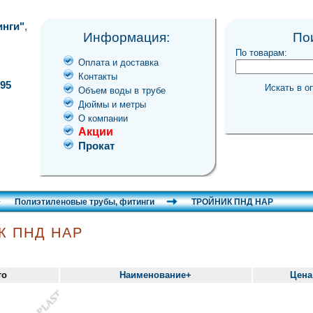
инги"
,
Информация:
По
По товарам:
Оплата и доставка
Контакты
-95
Искать в о
Объем воды в трубе
Дюймы и метры
О компании
Акции
Прокат
Полиэтиленовые трубы, фитинги
ТРОЙНИК ПНД НАР
К ПНД НАР
то
Наименование+
Цена