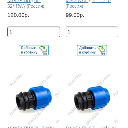
МУФТА ПНД ВН
МУФТА ПНД ВН 32*½
32*1¼\'\' (Россия)
(Россия)
120.00р.
99.00р.