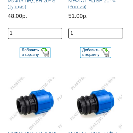
МУФТА ПНД ВН 20*½"
МУФТА ПНД ВН 20*¾"
(Турция)
(Россия)
48.00р.
51.00р.